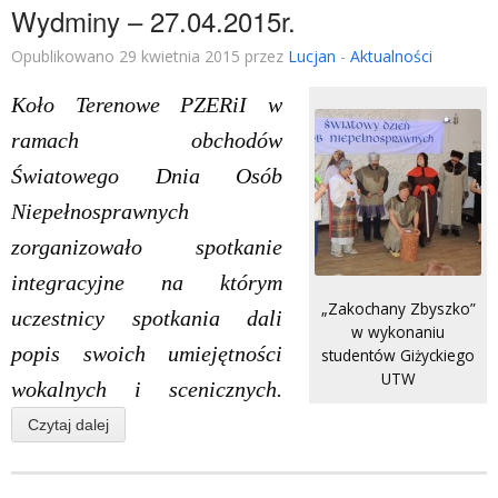
Wydminy – 27.04.2015r.
Opublikowano 29 kwietnia 2015 przez
Lucjan
-
Aktualności
Koło Terenowe PZERiI w
ramach obchodów
Światowego Dnia Osób
Niepełnosprawnych
zorganizowało spotkanie
integracyjne na którym
„Zakochany Zbyszko”
uczestnicy spotkania dali
w wykonaniu
popis swoich umiejętności
studentów Giżyckiego
UTW
wokalnych i scenicznych.
Czytaj dalej