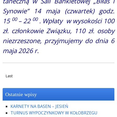
taneczną w Sali Bankietowej „Biłas i
Synowie” 14 maja (czwartek) godz.
00
00
15
– 22
. Wpłaty w wysokości 100
zł. członkowie Związku, 110 zł. osoby
niezrzeszone, przyjmujemy do dnia 6
maja 2026 r.
Last
Ostatnie wpisy
KARNETY NA BASEN – JESIEŃ
TURNUS WYPOCZYNKOWY W KOŁOBRZEGU