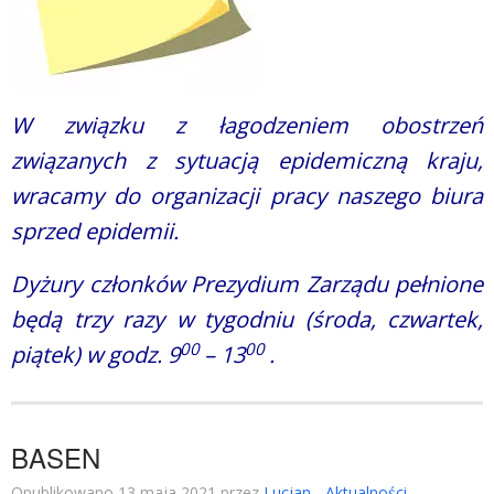
W związku z łagodzeniem obostrzeń
związanych z sytuacją epidemiczną kraju,
wracamy do organizacji pracy naszego biura
sprzed epidemii.
Dyżury członków Prezydium Zarządu pełnione
będą trzy razy w tygodniu (środa, czwartek,
00
00
piątek) w godz. 9
– 13
.
BASEN
Opublikowano 13 maja 2021 przez
Lucjan
-
Aktualności