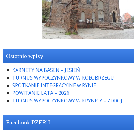
Ostatnie wpisy
KARNETY NA BASEN – JESIEŃ
TURNUS WYPOCZYNKOWY W KOŁOBRZEGU
SPOTKANIE INTEGRACYJNE w RYNIE
POWITANIE LATA – 2026
TURNUS WYPOCZYNKOWY W KRYNICY – ZDRÓJ
Facebook PZERiI