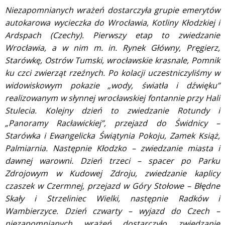
Niezapomnianych wrażeń dostarczyła grupie emerytów
autokarowa wycieczka do Wrocławia, Kotliny Kłodzkiej i
Ardspach (Czechy).
Pierwszy etap to zwiedzanie
Wrocławia, a w nim m. in. Rynek Główny, Pręgierz,
Starówkę, Ostrów Tumski, wrocławskie krasnale, Pomnik
ku czci zwierząt rzeźnych. Po kolacji uczestniczyliśmy w
widowiskowym pokazie „wody, światła i dźwięku”
realizowanym w słynnej wrocławskiej fontannie przy Hali
Stulecia. Kolejny dzień to zwiedzanie Rotundy i
„Panoramy Racławickiej”, przejazd do Świdnicy –
Starówka i Ewangelicka Świątynia Pokoju, Zamek Książ,
Palmiarnia. Następnie Kłodzko – zwiedzanie miasta i
dawnej warowni. Dzień trzeci – spacer po Parku
Zdrojowym w Kudowej Zdroju, zwiedzanie kaplicy
czaszek w Czermnej, przejazd w Góry Stołowe – Błędne
Skały i Strzeliniec Wielki, następnie Radków i
Wambierzyce. Dzień czwarty – wyjazd do Czech –
niezapomnianych wrażeń dostarczyło zwiedzanie