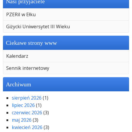
Nasi przyjaciele
PZERiI w Ełku
Giżycki Uniwersytet III Wieku
Ciekawe strony www
Kalendarz
Sennik internetowy
Archiwum
sierpień 2026
(1)
lipiec 2026
(1)
czerwiec 2026
(3)
maj 2026
(3)
kwiecień 2026
(3)