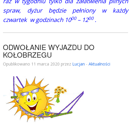
raz w tygodniu tylko dla załatwienia pilnych
spraw, dyżur będzie pełniony w każdy
00
00
czwartek w godzinach 10
– 12
.
ODWOŁANIE WYJAZDU DO
KOŁOBRZEGU
Opublikowano 11 marca 2020 przez
Lucjan
-
Aktualności