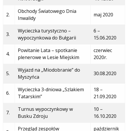
Obchody Światowego Dnia
2.
maj 2020
Inwalidy
Wycieczka turystyczno –
6 –
3.
wypoczynkowa do Bułgarii
15.06.2020
Powitanie Lata – spotkanie
czerwiec
4.
plenerowe w Lesie Miejskim
2020r.
Wyjazd na „Miodobranie” do
5.
30.08.2020
Myszyńca
Wycieczka 3-dniowa „Szlakiem
18 –
6.
Tatarskim”
21.09.2020
Turnus wypoczynkowy w
10 –
7.
Busku Zdroju
16.10.2020
Przegląd zespołów
październik