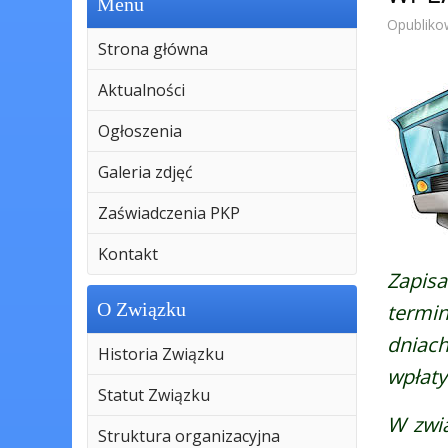
Menu
Opubliko
Strona główna
Aktualności
Ogłoszenia
Galeria zdjęć
Zaświadczenia PKP
Kontakt
Zapis
O Związku
termin
dniac
Historia Związku
wpłaty
Statut Związku
W zwią
Struktura organizacyjna