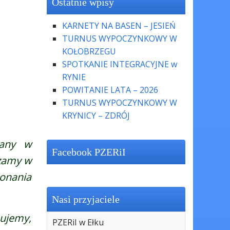
Ostatnie wpisy
KARNETY NA BASEN – JESIEŃ
TURNUS WYPOCZYNKOWY W
KOŁOBRZEGU
SPOTKANIE INTEGRACYJNE w
RYNIE
POWITANIE LATA – 2026
TURNUS WYPOCZYNKOWY W
KRYNICY – ZDRÓJ
wany w
Facebook PZERiI
szamy w
onania
Nasi przyjaciele
mujemy,
PZERiI w Ełku