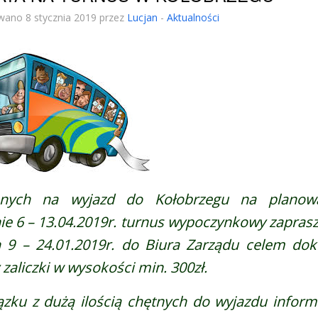
wano 8 stycznia 2019 przez
Lucjan
-
Aktualności
anych na wyjazd do Kołobrzegu na plano
ie 6 – 13.04.2019r. turnus wypoczynkowy zapra
h 9 – 24.01.2019r. do Biura Zarządu celem dok
 zaliczki w wysokości min. 300zł.
zku z dużą ilością chętnych do wyjazdu infor