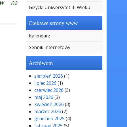
yw na
Giżycki Uniwersytet III Wieku
Ciekawe strony www
Kalendarz
Sennik internetowy
Archiwum
sierpień 2026
(1)
lipiec 2026
(1)
czerwiec 2026
(3)
maj 2026
(3)
kwiecień 2026
(3)
marzec 2026
(2)
grudzień 2025
(4)
listopad 2025
(5)