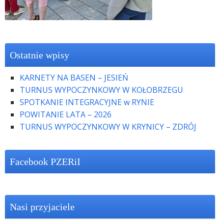
Ostatnie wpisy
KARNETY NA BASEN – JESIEŃ
TURNUS WYPOCZYNKOWY W KOŁOBRZEGU
SPOTKANIE INTEGRACYJNE w RYNIE
POWITANIE LATA – 2026
TURNUS WYPOCZYNKOWY W KRYNICY – ZDRÓJ
Facebook PZERiI
Nasi przyjaciele