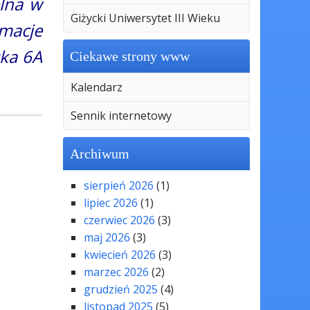
lna w
Giżycki Uniwersytet III Wieku
rmacje
ska 6A
Ciekawe strony www
Kalendarz
Sennik internetowy
Archiwum
sierpień 2026
(1)
lipiec 2026
(1)
czerwiec 2026
(3)
maj 2026
(3)
kwiecień 2026
(3)
marzec 2026
(2)
grudzień 2025
(4)
listopad 2025
(5)