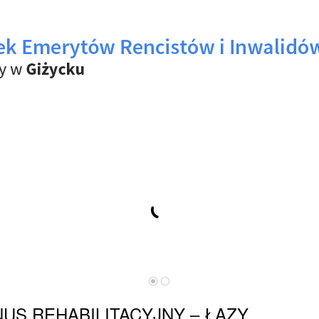
US REHABILITACYJNY – ŁAZY