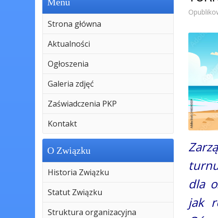
Menu
Opubliko
Strona główna
Aktualności
Ogłoszenia
Galeria zdjęć
Zaświadczenia PKP
Kontakt
Zarz
O Związku
turnu
Historia Związku
dla 
Statut Związku
jak 
Struktura organizacyjna