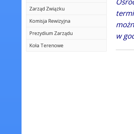
Ośro
Zarząd Związku
termi
Komisja Rewizyjna
można
Prezydium Zarządu
w go
Koła Terenowe