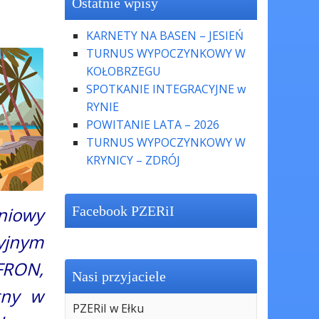
Ostatnie wpisy
KARNETY NA BASEN – JESIEŃ
TURNUS WYPOCZYNKOWY W
KOŁOBRZEGU
SPOTKANIE INTEGRACYJNE w
RYNIE
POWITANIE LATA – 2026
TURNUS WYPOCZYNKOWY W
KRYNICY – ZDRÓJ
Facebook PZERiI
niowy
cyjnym
FRON,
Nasi przyjaciele
tny w
PZERiI w Ełku