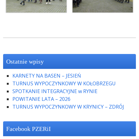
Ostatnie wpisy
KARNETY NA BASEN – JESIEŃ
TURNUS WYPOCZYNKOWY W KOŁOBRZEGU
SPOTKANIE INTEGRACYJNE w RYNIE
POWITANIE LATA – 2026
TURNUS WYPOCZYNKOWY W KRYNICY – ZDRÓJ
Facebook PZERiI