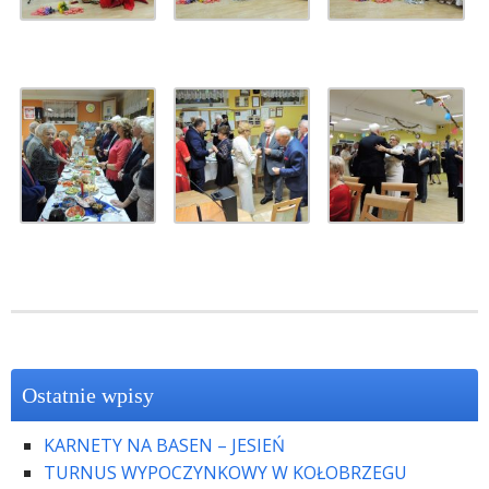
Ostatnie wpisy
KARNETY NA BASEN – JESIEŃ
TURNUS WYPOCZYNKOWY W KOŁOBRZEGU