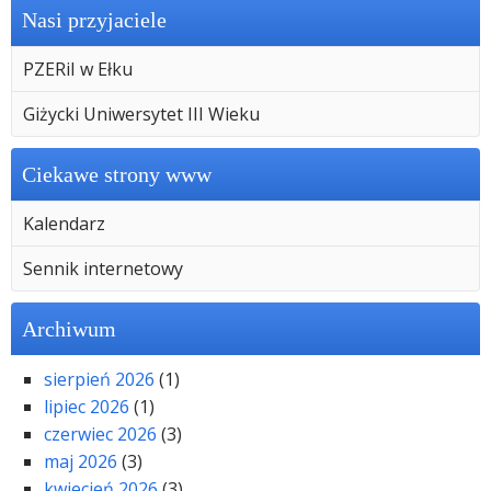
Nasi przyjaciele
PZERiI w Ełku
Giżycki Uniwersytet III Wieku
Ciekawe strony www
Kalendarz
Sennik internetowy
Archiwum
sierpień 2026
(1)
lipiec 2026
(1)
czerwiec 2026
(3)
maj 2026
(3)
kwiecień 2026
(3)