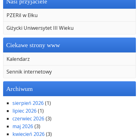
Nasi przyjaciele
PZERiI w Ełku
Giżycki Uniwersytet III Wieku
Ciekawe strony www
Kalendarz
Sennik internetowy
Archiwum
sierpień 2026
(1)
lipiec 2026
(1)
czerwiec 2026
(3)
maj 2026
(3)
kwiecień 2026
(3)