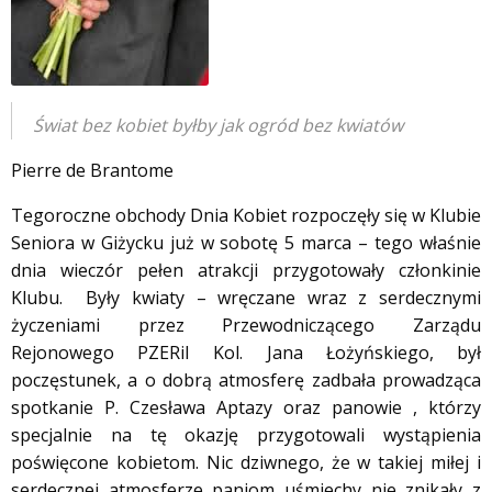
Świat bez kobiet byłby jak ogród bez kwiatów
Pierre de Brantome
Tegoroczne obchody Dnia Kobiet rozpoczęły się w Klubie
Seniora w Giżycku już w sobotę 5 marca – tego właśnie
dnia wieczór pełen atrakcji przygotowały członkinie
Klubu.
Były kwiaty – wręczane wraz z serdecznymi
życzeniami przez Przewodniczącego Zarządu
Rejonowego PZERiI Kol. Jana Łożyńskiego, był
poczęstunek, a o dobrą atmosferę zadbała prowadząca
spotkanie P. Czesława Aptazy oraz panowie , którzy
specjalnie na tę okazję przygotowali wystąpienia
poświęcone kobietom. Nic dziwnego, że w takiej miłej i
serdecznej atmosferze paniom uśmiechy nie znikały z