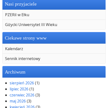
Nasi przyjaciele
PZERiI w Ełku
Giżycki Uniwersytet III Wieku
Ciekawe strony www
Kalendarz
Sennik internetowy
Archiwum
sierpień 2026
(1)
lipiec 2026
(1)
czerwiec 2026
(3)
maj 2026
(3)
kwiecień 2026
(3)