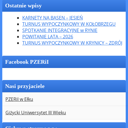
Ostatnie wpisy
KARNETY NA BASEN – JESIEŃ
TURNUS WYPOCZYNKOWY W KOŁOBRZEGU
SPOTKANIE INTEGRACYJNE w RYNIE
POWITANIE LATA – 2026
TURNUS WYPOCZYNKOWY W KRYNICY – ZDRÓJ
Facebook PZERiI
Nasi przyjaciele
PZERiI w Ełku
Giżycki Uniwersytet III Wieku