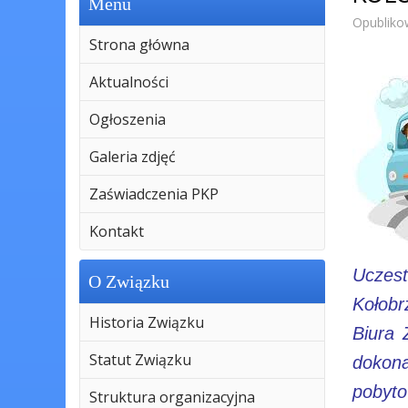
Menu
Opubliko
Strona główna
Aktualności
Ogłoszenia
Galeria zdjęć
Zaświadczenia PKP
Kontakt
Uczest
O Związku
Kołobr
Historia Związku
Biura 
Statut Związku
dokona
pobyto
Struktura organizacyjna