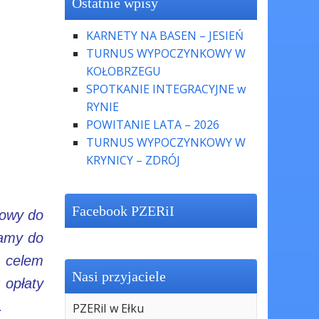
Ostatnie wpisy
KARNETY NA BASEN – JESIEŃ
TURNUS WYPOCZYNKOWY W
KOŁOBRZEGU
SPOTKANIE INTEGRACYJNE w
RYNIE
POWITANIE LATA – 2026
TURNUS WYPOCZYNKOWY W
KRYNICY – ZDRÓJ
Facebook PZERiI
kowy do
zamy do
a celem
Nasi przyjaciele
 opłaty
r.
PZERiI w Ełku