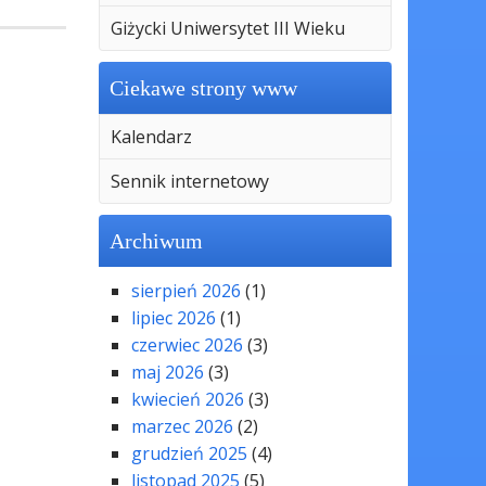
Giżycki Uniwersytet III Wieku
Ciekawe strony www
Kalendarz
Sennik internetowy
Archiwum
sierpień 2026
(1)
lipiec 2026
(1)
czerwiec 2026
(3)
maj 2026
(3)
kwiecień 2026
(3)
marzec 2026
(2)
grudzień 2025
(4)
listopad 2025
(5)