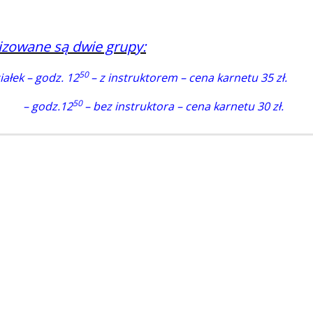
zowane są dwie grupy:
5
0
ałek – godz. 12
– z instruktorem – cena karnetu 35 zł.
5
0
k – godz.12
– bez instruktora – cena karnetu 30 zł.