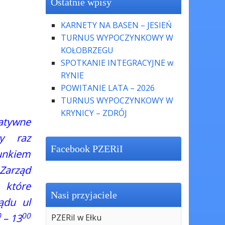
Ostatnie wpisy
KARNETY NA BASEN – JESIEŃ
TURNUS WYPOCZYNKOWY W
KOŁOBRZEGU
SPOTKANIE INTEGRACYJNE w
RYNIE
POWITANIE LATA – 2026
TURNUS WYPOCZYNKOWY W
KRYNICY – ZDRÓJ
atywne
ny raz
Facebook PZERiI
nkiem
Zarząd
 które
Nasi przyjaciele
ądu ul
0
00
– 13
PZERiI w Ełku