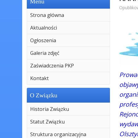
Menu
Opubliko
Strona główna
Aktualności
Ogłoszenia
Galeria zdjęć
Zaświadczenia PKP
Prowa
Kontakt
objaw
orga
O Związku
profe
Historia Związku
Rejon
Statut Związku
wydaw
Olszty
Struktura organizacyjna