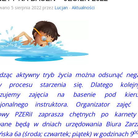
wano 5 sierpnia 2022 przez
Lucjan
-
Aktualności
dząc aktywny tryb życia można odsunąć neg
y procesu starzenia się. Dlatego kolej
nizujemy zajęcia na basenie pod kieru
sjonalnego instruktora. Organizator zajęć 
owy PZERiI zaprasza chętnych po karnety
ane będą w dniach urzędowania Biura Zarz
0
ńska 6a (środa; czwartek; piątek) w godzinach 9