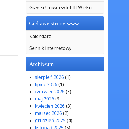
Giżycki Uniwersytet III Wieku
Ciekawe strony www
Kalendarz
Sennik internetowy
Archiwum
sierpień 2026
(1)
lipiec 2026
(1)
czerwiec 2026
(3)
maj 2026
(3)
kwiecień 2026
(3)
marzec 2026
(2)
grudzień 2025
(4)
listopad 2025
(5)