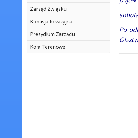
piąt
Zarząd Związku
sobo
Komisja Rewizyjna
Po odb
Prezydium Zarządu
Olszty
Koła Terenowe