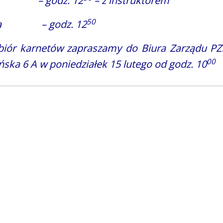
ek – godz. 12
– z instruktorem
50
ta – godz. 12
iór karnetów zapraszamy do Biura Zarządu PZE
00
ńska 6 A w poniedziałek 15 lutego od godz. 10