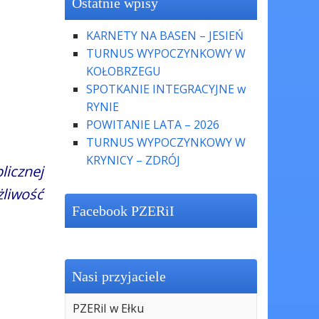
Ostatnie wpisy
KARNETY NA BASEN – JESIEŃ
TURNUS WYPOCZYNKOWY W
KOŁOBRZEGU
SPOTKANIE INTEGRACYJNE w
RYNIE
POWITANIE LATA – 2026
TURNUS WYPOCZYNKOWY W
KRYNICY – ZDRÓJ
icznej
liwość
Facebook PZERiI
Nasi przyjaciele
PZERiI w Ełku