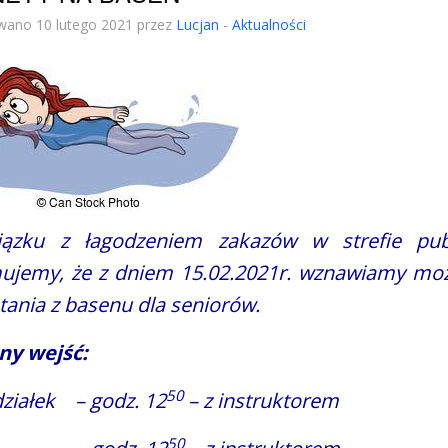
wano 10 lutego 2021 przez
Lucjan
-
Aktualności
ązku z łagodzeniem zakazów w strefie publ
mujemy, że z dniem 15.02.2021r. wznawiamy moż
tania z basenu dla seniorów.
ny wejść:
50
ziałek – godz. 12
– z instruktorem
50