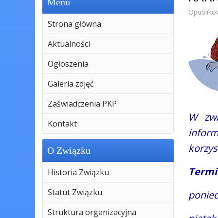
Menu
Opubliko
Strona główna
Aktualności
Ogłoszenia
Galeria zdjęć
Zaświadczenia PKP
W zwi
Kontakt
infor
korzys
O Związku
Termi
Historia Związku
Statut Związku
ponied
Struktura organizacyjna