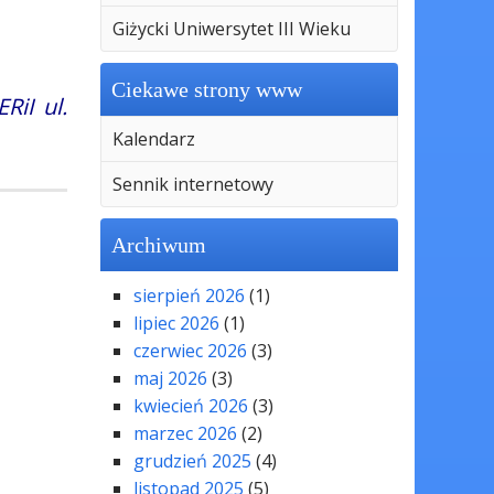
Giżycki Uniwersytet III Wieku
Ciekawe strony www
RiI ul.
Kalendarz
Sennik internetowy
Archiwum
sierpień 2026
(1)
lipiec 2026
(1)
czerwiec 2026
(3)
maj 2026
(3)
kwiecień 2026
(3)
marzec 2026
(2)
grudzień 2025
(4)
listopad 2025
(5)