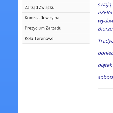
swoją 
Zarząd Związku
PZERi
Komisja Rewizyjna
wydawa
Prezydium Zarządu
Biurze
Koła Terenowe
Tradyc
ponied
piąt
sobo