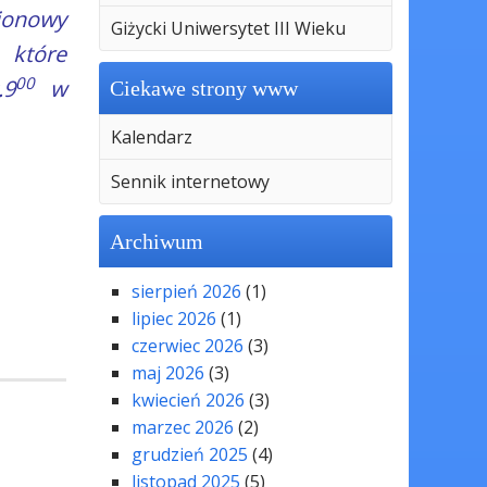
ejonowy
Giżycki Uniwersytet III Wieku
 które
00
.9
w
Ciekawe strony www
Kalendarz
Sennik internetowy
Archiwum
sierpień 2026
(1)
lipiec 2026
(1)
.
czerwiec 2026
(3)
maj 2026
(3)
kwiecień 2026
(3)
marzec 2026
(2)
grudzień 2025
(4)
listopad 2025
(5)