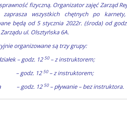
sprawność fizyczną. Organizator zajęć Zarząd R
I zaprasza wszystkich chętnych po karnety,
ne będą od 5 stycznia 2022r. (środa) od godz
 Zarządu ul. Olsztyńska 6A.
yjnie organizowane są trzy grupy:
50
ziałek – godz. 12
– z instruktorem;
50
ek – godz. 12
– z instruktorem;
50
ta – godz. 12
– pływanie – bez instruktora