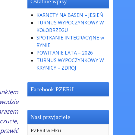
Ostatnie wpisy
KARNETY NA BASEN – JESIEŃ
TURNUS WYPOCZYNKOWY W
KOŁOBRZEGU
SPOTKANIE INTEGRACYJNE w
RYNIE
POWITANIE LATA – 2026
TURNUS WYPOCZYNKOWY W
KRYNICY – ZDRÓJ
Facebook PZERiI
runkiem
wodzie
arazem
Nasi przyjaciele
zucie,
prawić
PZERiI w Ełku