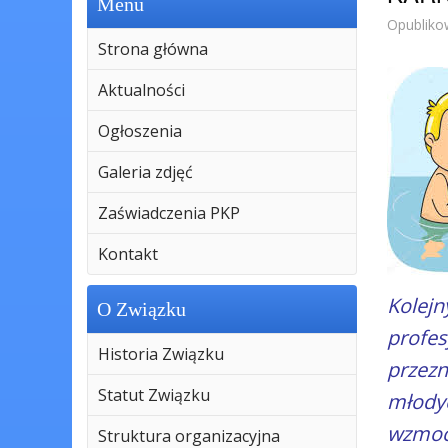
Menu
Opubliko
Strona główna
Aktualności
Ogłoszenia
Galeria zdjęć
Zaświadczenia PKP
Kontakt
Kolejn
O Związku
profe
Historia Związku
przez
Statut Związku
młody
wzmoc
Struktura organizacyjna