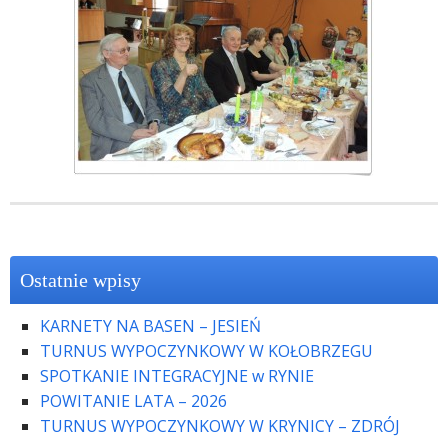
Ostatnie wpisy
KARNETY NA BASEN – JESIEŃ
TURNUS WYPOCZYNKOWY W KOŁOBRZEGU
SPOTKANIE INTEGRACYJNE w RYNIE
POWITANIE LATA – 2026
TURNUS WYPOCZYNKOWY W KRYNICY – ZDRÓJ