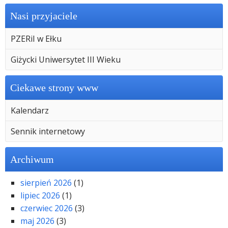
Nasi przyjaciele
PZERiI w Ełku
Giżycki Uniwersytet III Wieku
Ciekawe strony www
Kalendarz
Sennik internetowy
Archiwum
sierpień 2026
(1)
lipiec 2026
(1)
czerwiec 2026
(3)
maj 2026
(3)