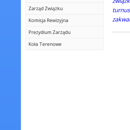
związ
Zarząd Związku
turnu
zakwal
Komisja Rewizyjna
Prezydium Zarządu
Koła Terenowe