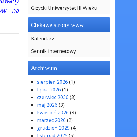
nowany
Giżycki Uniwersytet III Wieku
ływ na
Ciekawe strony www
Kalendarz
Sennik internetowy
Archiwum
sierpień 2026
(1)
lipiec 2026
(1)
czerwiec 2026
(3)
maj 2026
(3)
kwiecień 2026
(3)
marzec 2026
(2)
grudzień 2025
(4)
listopad 2025
(5)