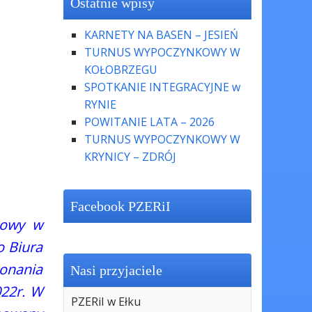
Ostatnie wpisy
KARNETY NA BASEN – JESIEŃ
TURNUS WYPOCZYNKOWY W
KOŁOBRZEGU
SPOTKANIE INTEGRACYJNE w
RYNIE
POWITANIE LATA – 2026
TURNUS WYPOCZYNKOWY W
KRYNICY – ZDRÓJ
Facebook PZERiI
kowy w
o Biura
onania
Nasi przyjaciele
022r. W
PZERiI w Ełku