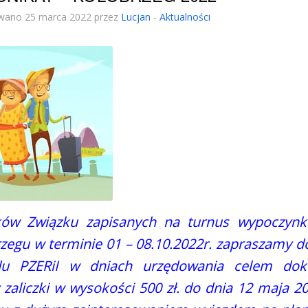
wano 25 marca 2022 przez
Lucjan
-
Aktualności
ków Związku zapisanych na turnus wypoczyn
zegu w terminie 01 – 08.10.2022r. zapraszamy d
du PZERiI w dniach urzędowania celem dok
 zaliczki w wysokości 500 zł. do dnia 12 maja 2