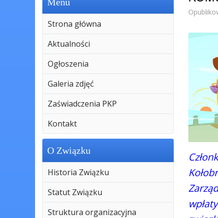
Menu
Opubliko
Strona główna
Aktualności
Ogłoszenia
Galeria zdjęć
Zaświadczenia PKP
Kontakt
O Związku
Człon
Kołobr
Historia Związku
Zarzą
Statut Związku
wpłaty
Struktura organizacyjna