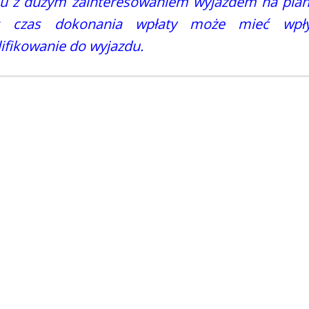
ku z dużym zainteresowaniem wyjazdem na pla
s czas dokonania wpłaty może mieć wp
ifikowanie do wyjazdu.